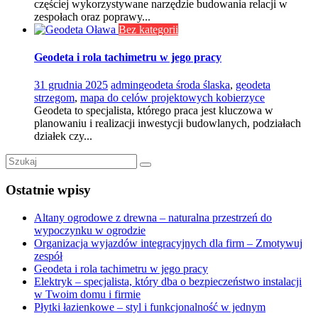
częściej wykorzystywane narzędzie budowania relacji w
zespołach oraz poprawy...
Bez kategorii
Geodeta i rola tachimetru w jego pracy
31 grudnia 2025
admin
geodeta środa ślaska
,
geodeta
strzegom
,
mapa do celów projektowych kobierzyce
Geodeta to specjalista, którego praca jest kluczowa w
planowaniu i realizacji inwestycji budowlanych, podziałach
działek czy...
Ostatnie wpisy
Altany ogrodowe z drewna – naturalna przestrzeń do
wypoczynku w ogrodzie
Organizacja wyjazdów integracyjnych dla firm – Zmotywuj
zespół
Geodeta i rola tachimetru w jego pracy
Elektryk – specjalista, który dba o bezpieczeństwo instalacji
w Twoim domu i firmie
Płytki łazienkowe – styl i funkcjonalność w jednym