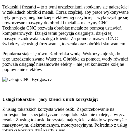
Tokarski i frezarki – to z tymi urządzeniami spotkamy się najczęściej
w zakładach obróbki metali. Coraz częściej, aby prace wykonywane
były precyzyjniej, bardziej efektowniej i szybciej – wykorzystuje się
nowoczesne maszyny do obróbki metali – maszyny CNC.
Technologia CNC pozwala obrabiać metale za pomocą ustawień
komputerowych. Dzięki temu precyzja osiągnięta, dzięki tej
maszynie zadowala każdego klienta. Za pomocą maszyn CNC
świadczy się usługi frezowania, toczenia oraz obróbki skrawaniem.
Popularna staje się również obróbka wodą. Wykorzystuje się do
tego urządzenie zwane Waterjet. Obróbka za pomocą wody również
pozwala osiągnąć niesamowite efekty – nie jest konieczne kolejne
poprawianie efektów.
Usługi tokarskie – jacy klienci z nich korzystają?
Z usług tokarskich korzysta wiele osób. Zapotrzebowanie na
profesjonalne i specjalistyczne usługi tokarskie nie maleje, a wręcz
rośnie. Z usług tokarski korzystają najczęściej zakłady w przemyśle
maszynowym, elektronicznym, motoryzacyjnym. Pośrednio z usług
tokarski korzysta dziś każdy z nas.