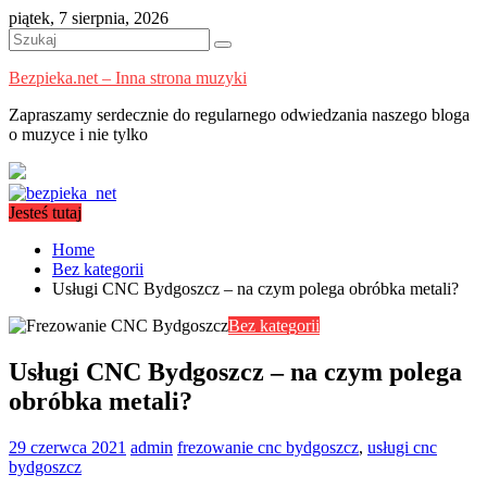
Skip
piątek, 7 sierpnia, 2026
to
content
Bezpieka.net – Inna strona muzyki
Zapraszamy serdecznie do regularnego odwiedzania naszego bloga
o muzyce i nie tylko
Jesteś tutaj
Home
Bez kategorii
Usługi CNC Bydgoszcz – na czym polega obróbka metali?
Bez kategorii
Usługi CNC Bydgoszcz – na czym polega
obróbka metali?
29 czerwca 2021
admin
frezowanie cnc bydgoszcz
,
usługi cnc
bydgoszcz