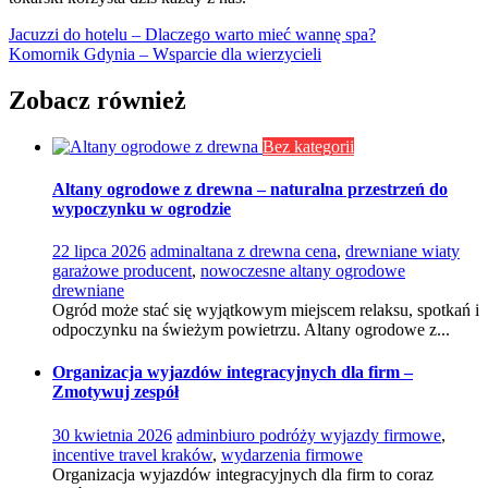
Nawigacja
Jacuzzi do hotelu – Dlaczego warto mieć wannę spa?
Komornik Gdynia – Wsparcie dla wierzycieli
wpisu
Zobacz również
Bez kategorii
Altany ogrodowe z drewna – naturalna przestrzeń do
wypoczynku w ogrodzie
22 lipca 2026
admin
altana z drewna cena
,
drewniane wiaty
garażowe producent
,
nowoczesne altany ogrodowe
drewniane
Ogród może stać się wyjątkowym miejscem relaksu, spotkań i
odpoczynku na świeżym powietrzu. Altany ogrodowe z...
Organizacja wyjazdów integracyjnych dla firm –
Zmotywuj zespół
30 kwietnia 2026
admin
biuro podróży wyjazdy firmowe
,
incentive travel kraków
,
wydarzenia firmowe
Organizacja wyjazdów integracyjnych dla firm to coraz